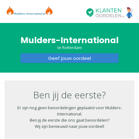
Mulders-International
te Rotterdam
Geef jouw oordeel
Ben jij de eerste?
Beoordeel Mulders-International
Er zijn nog geen beoordelingen geplaatst voor Mulders-
Sparrendaal 80 , 3075 ZM Rotterdam
International.
Ben jij de eerste die ons gaat beoordelen?
Selecteer jouw oordeel:
Wij zijn benieuwd naar jouw oordeel!